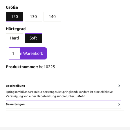
Größe
120
130
140
Härtegrad
Hard
Soft
Produkt Anzahl: Gib den gewünschten Wert ein oder benutze die Sch
In den Warenkorb
Produktnummer:
be10225
Beschreibung
Springkombikandare mit LederstangeDie Springkombikandare ist eine effektive
Vereinigung von einer Hebelwirkung auf die Unter…
Mehr
Bewertungen