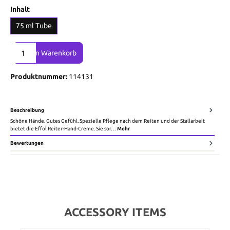
Inhalt
75 ml Tube
Produkt Anzahl: Gib den gewünschten Wert ein oder benutze die Sch
In den Warenkorb
Produktnummer:
114131
Beschreibung
Schöne Hände. Gutes Gefühl. Spezielle Pflege nach dem Reiten und der Stallarbeit
bietet die Effol Reiter-Hand-Creme. Sie sor…
Mehr
Bewertungen
ACCESSORY ITEMS