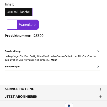
Inhalt
400 ml Flasche
Produkt Anzahl: Gib den gewünschten Wert ein oder benutze die Sch
In den Warenkorb
Produktnummer:
125500
Beschreibung
Lederpflege. Flic. Flac. Fertig. Die effax® Leder-Creme-Seife in der Flic-Flac-Flasche
zum Drehen und Aufhängen ist einfach…
Mehr
Bewertungen
SERVICE-HOTLINE
JETZT ABONNIEREN